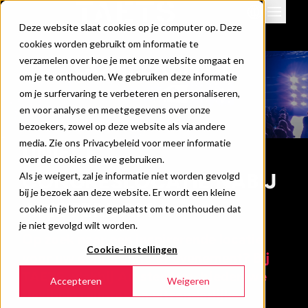
Deze website slaat cookies op je computer op. Deze
Locaties
cookies worden gebruikt om informatie te
Evenementen
CONFERENTIE
verzamelen over hoe je met onze website omgaat en
om je te onthouden. We gebruiken deze informatie
Downloads & info
om je surfervaring te verbeteren en personaliseren,
Nieuws
en voor analyse en meetgegevens over onze
Contact
bezoekers, zowel op deze website als via andere
media. Zie ons Privacybeleid voor meer informatie
UNIEKE
360 view
over de cookies die we gebruiken.
CONGRESLOCATIE NABIJ
Als je weigert, zal je informatie niet worden gevolgd
bij je bezoek aan deze website. Er wordt een kleine
AMSTERDAM
cookie in je browser geplaatst om te onthouden dat
je niet gevolgd wilt worden.
Op zoek naar een inspirerende locatie
Cookie-instellingen
voor uw conferentie of evenement? Bij
TAETS, vlakbij Amsterdam, bieden we
Accepteren
Weigeren
flexibele ruimtes en uitzonderlijke